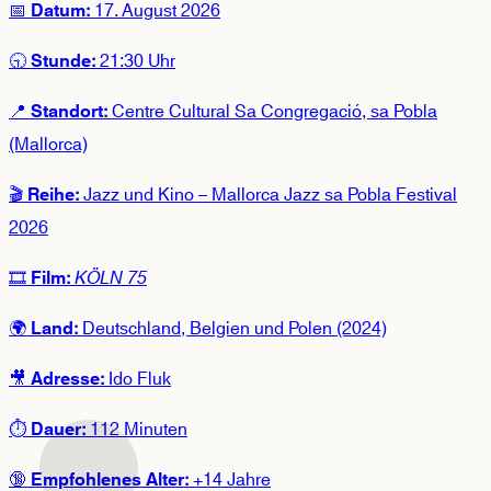
📅
17. August 2026
Datum:
🕤
21:30 Uhr
Stunde:
📍
Centre Cultural Sa Congregació, sa Pobla
Standort:
(Mallorca)
🎬
Jazz und Kino – Mallorca Jazz sa Pobla Festival
Reihe:
2026
🎞️
KÖLN 75
Film:
🌍
Deutschland, Belgien und Polen (2024)
Land:
🎥
Ido Fluk
Adresse:
⏱️
112 Minuten
Dauer:
🔞
+14 Jahre
Empfohlenes Alter: