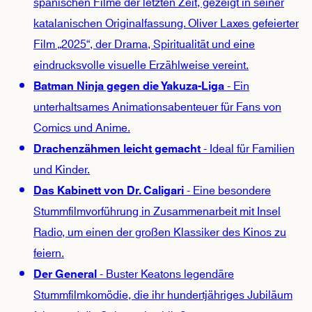
spanischen Filme der letzten Zeit, gezeigt in seiner
katalanischen Originalfassung. Oliver Laxes gefeierter
Film „2025“, der Drama, Spiritualität und eine
eindrucksvolle visuelle Erzählweise vereint.
- Ein
Batman Ninja gegen die Yakuza-Liga
unterhaltsames Animationsabenteuer für Fans von
Comics und Anime.
- Ideal für Familien
Drachenzähmen leicht gemacht
und Kinder.
- Eine besondere
Das Kabinett von Dr. Caligari
Stummfilmvorführung in Zusammenarbeit mit Insel
Radio, um einen der großen Klassiker des Kinos zu
feiern.
- Buster Keatons legendäre
Der General
Stummfilmkomödie, die ihr hundertjähriges Jubiläum