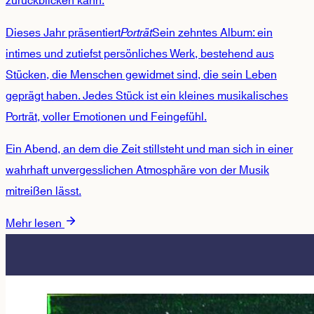
zurückblicken kann.
Dieses Jahr präsentiert
Porträt
Sein zehntes Album: ein
intimes und zutiefst persönliches Werk, bestehend aus
Stücken, die Menschen gewidmet sind, die sein Leben
geprägt haben. Jedes Stück ist ein kleines musikalisches
Porträt, voller Emotionen und Feingefühl.
Ein Abend, an dem die Zeit stillsteht und man sich in einer
wahrhaft unvergesslichen Atmosphäre von der Musik
mitreißen lässt.
Mehr lesen