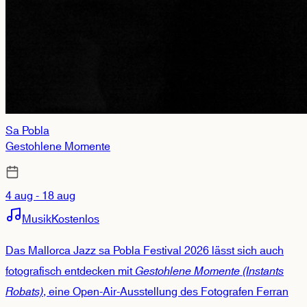
Sa Pobla
Gestohlene Momente
4 aug - 18 aug
Musik
Kostenlos
Das Mallorca Jazz sa Pobla Festival 2026 lässt sich auch
fotografisch entdecken mit
Gestohlene Momente (Instants
Robats)
, eine Open-Air-Ausstellung des Fotografen Ferran