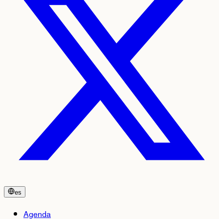
es
Agenda