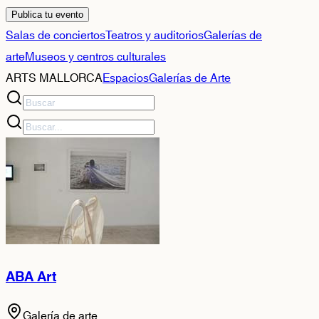
Publica tu evento
Salas de conciertos
Teatros y auditorios
Galerías de
arte
Museos y centros culturales
ARTS MALLORCA
Espacios
Galerías de Arte
ABA Art
Galería de arte