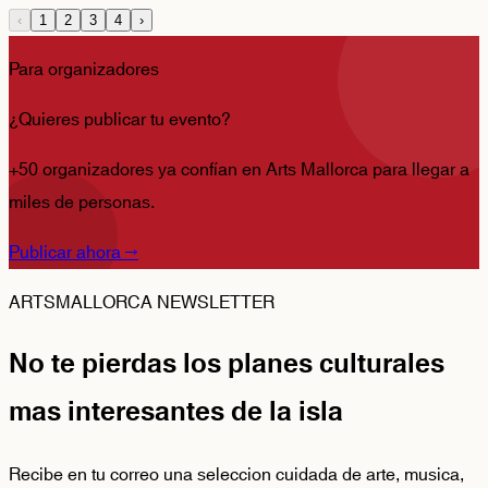
‹
1
2
3
4
›
Para organizadores
¿Quieres publicar tu evento?
+50 organizadores ya confían en Arts Mallorca para llegar a
miles de personas.
Publicar ahora
→
ARTSMALLORCA NEWSLETTER
No te pierdas los planes culturales
mas interesantes de la isla
Recibe en tu correo una seleccion cuidada de arte, musica,