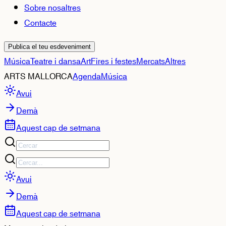
Sobre nosaltres
Contacte
Publica el teu esdeveniment
Música
Teatre i dansa
Art
Fires i festes
Mercats
Altres
ARTS MALLORCA
Agenda
Música
Avui
Demà
Aquest cap de setmana
Avui
Demà
Aquest cap de setmana