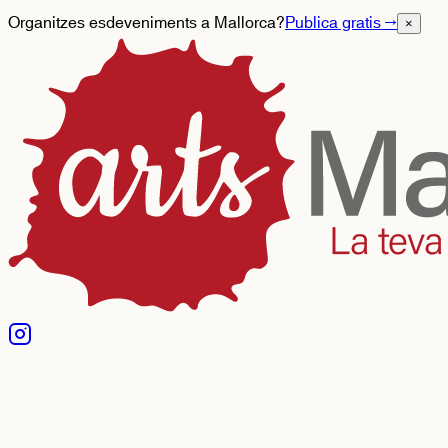
Organitzes esdeveniments a Mallorca?
Publica gratis
→
×