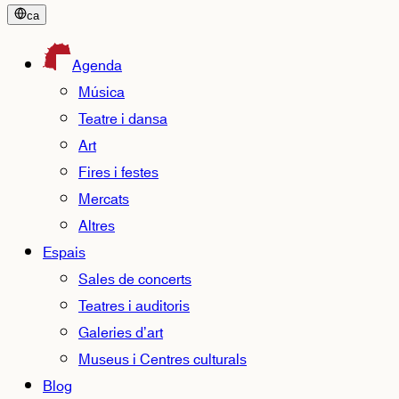
ca
Agenda
Música
Teatre i dansa
Art
Fires i festes
Mercats
Altres
Espais
Sales de concerts
Teatres i auditoris
Galeries d’art
Museus i Centres culturals
Blog