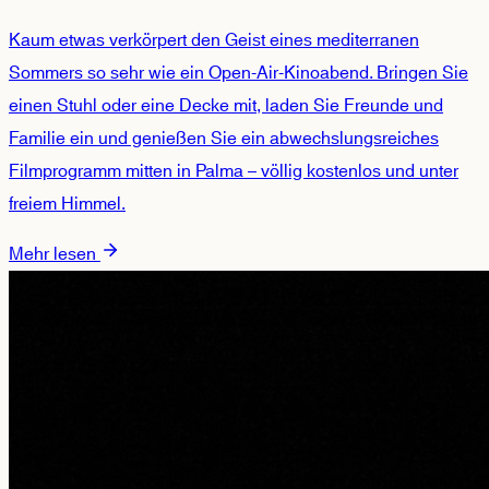
Kaum etwas verkörpert den Geist eines mediterranen
Sommers so sehr wie ein Open-Air-Kinoabend. Bringen Sie
einen Stuhl oder eine Decke mit, laden Sie Freunde und
Familie ein und genießen Sie ein abwechslungsreiches
Filmprogramm mitten in Palma – völlig kostenlos und unter
freiem Himmel.
Mehr lesen