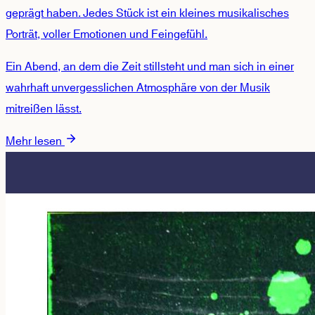
geprägt haben. Jedes Stück ist ein kleines musikalisches
Porträt, voller Emotionen und Feingefühl.
Ein Abend, an dem die Zeit stillsteht und man sich in einer
wahrhaft unvergesslichen Atmosphäre von der Musik
mitreißen lässt.
Mehr lesen