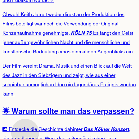
und Publikum wurde. ✨
Obwohl Keith Jarrett weder direkt an der Produktion des
Films beteiligt war noch die Verwendung der Original-
Konzertaufnahme genehmigte,
Es fängt den Geist
KÖLN 75
jener außergewöhnlichen Nacht und die menschliche und
künstlerische Bedeutung eines einmaligen Augenblicks ein.
Der Film vereint Drama, Musik und einen Blick auf die Welt
des Jazz in den Siebzigern und zeigt, wie aus einer
scheinbar unmöglichen Idee ein legendäres Ereignis werden
kann.
🌟 Warum sollte man das verpassen?
🎹 Entdecke die Geschichte dahinter
,
Das Kölner Konzert
ein grundlegendes Werk des zeitgenössischen Jazz.