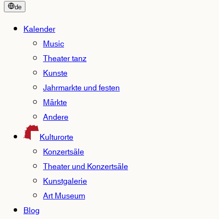
de
Kalender
Music
Theater tanz
Kunste
Jahrmarkte und festen
Märkte
Andere
Kulturorte
Konzertsäle
Theater und Konzertsäle
Kunstgalerie
Art Museum
Blog